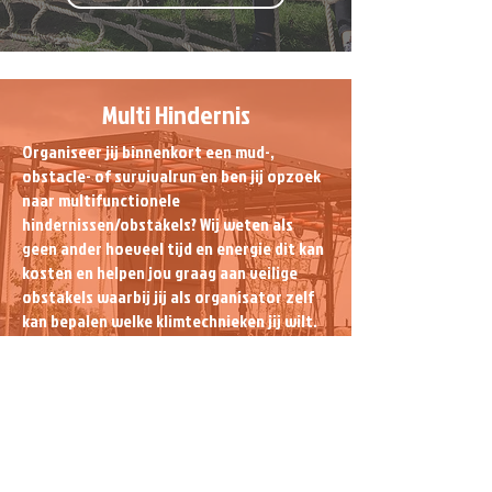
Multi Hindernis
Organiseer jij binnenkort een mud-,
obstacle- of survivalrun en ben jij opzoek
naar multifunctionele
hindernissen/obstakels? Wij weten als
geen ander hoeveel tijd en energie dit kan
kosten en helpen jou graag aan veilige
obstakels waarbij jij als organisator zelf
kan bepalen welke klimtechnieken jij wilt.
Wij bieden klimtechnieken van eenvoudig
tot complex. Bijvoorbeeld een netbrug,
staplussen, khomeinibrug, ringen, lianen,
monkeybars, steekringen, korte stokjes,
monsterballs of pegboard.
Meer informatie