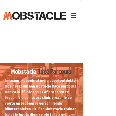
Mobstacle
Race Parcours
In teams, koppels of individueel ontdekken
hoe het is om een Obstacle Race parcours
van ca 14-20 obstacles af proberen te
leggen. Via een soort clinic ervaar je de
route en probeer je verschillende
klimtechnieken uit. Een Mobstacle trainer
helpt je hoe je diverse obstakels veilig en