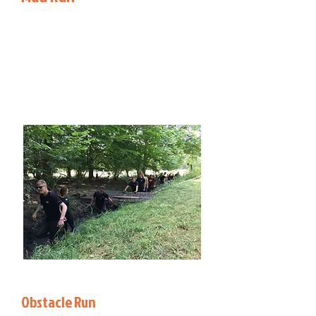
Deze vorm is laagdrempelig doordat de
meeste obstakels niet veel technische
vaardigheden of veel kracht vergen.
Het parcours kent meestal modder en
leent zich erg goed om kennis te maken
met Obstacle Sports.
Obstacle Run